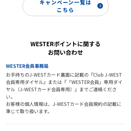
キャンペーン一覧は
WESTカードがお手元に届きましたらカードに記載され
こちら
ている12桁のWESTER IDで本特典へのエントリーをお
願いいたします。
機種変更等をされた際のWESTERアプリへのログイン
にご注意ください。
WESTERポイントに関する
J-WESTカードご入会の特典について
お問い合わせ
J-WESTカードの本会員様のみが入会特典の対象です。
（家族会員様は入会特典の対象外）
WESTER会員事務局
本特典の対象者は、お申し込み日ではなく、入会審査後
お手持ちのJ-WESTカード裏面に記載の『Club J-WEST
のご入会日で判定いたします。
会員専用ダイヤル』または『「WESTER会員」専用ダイ
ご入会日は、カードお届け時の台紙表面に記載の「入会
ヤル（J-WESTカード会員専用）』までご連絡くださ
年月日（JCBブランドの場合）」「ご入会日（Visa・
い。
Mastercard®ブランドの場合）」に印字されています。
なお、J-WESTゴールドカードに券種変更された場合、
お客様の個人情報は、J-WESTカード会員規約の記載に
対象期間内にWESTER会員サポートページへログイン
準じて取り扱います。
後のお客様情報に「J-WESTゴールドカード会員」と表
示されている方が対象です。
J-WESTカードに記載のWESTER IDで本特典にエントリ