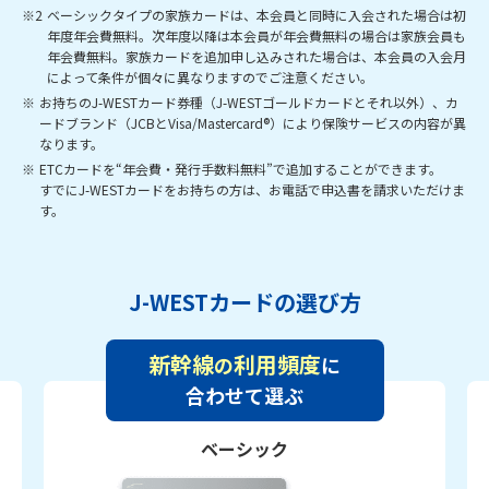
※2
ベーシックタイプの家族カードは、本会員と同時に入会された場合は初
年度年会費無料。次年度以降は本会員が年会費無料の場合は家族会員も
年会費無料。家族カードを追加申し込みされた場合は、本会員の入会月
によって条件が個々に異なりますのでご注意ください。
※
お持ちのJ-WESTカード券種（J-WESTゴールドカードとそれ以外）、カ
ードブランド（JCBとVisa/Mastercard®）により保険サービスの内容が異
なります。
※
ETCカードを“年会費・発行手数料無料”で追加することができます。
すでにJ-WESTカードをお持ちの方は、お電話で申込書を請求いただけま
す。
J-WESTカードの選び方
新幹線
利用頻度
の
に
合わせて選ぶ
ベーシック