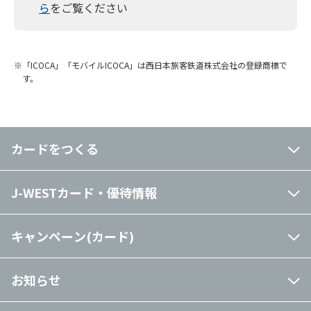
ら
をご覧ください
す。
ご利用金額の条件は全て税込の金額となります。
すでにJ-WESTカードをお持ちで2枚目以降のカードを
お申し込みの場合、対象期間中に新規でお申し込みいた
※「ICOCA」「モバイルICOCA」は西日本旅客鉄道株式会社の登録商標で
だいたカードのご利用を集計対象とし、すでにお持ちの
す。
J-WESTカードでのご利用金額は対象外となります。
ポイント進呈時期までにエントリーいただいた場合、エ
ントリー前のご利用分であってもご利用対象期間であれ
ば本特典の対象となります。
カードをつくる
本特典対象のJ-WESTカードの家族カードをお持ちの場
合は、家族会員様のご利用分を合算してご利用特典の対
J-WESTカード・優待情報
象といたします。
その他
キャンペーン(カード)
すべての特典を受け取るにはエントリーが必要です。
異なるWESTER IDを複数保持される場合、本特典へ正
お知らせ
常にエントリーできない場合がございます。
エントリー完了後は、画面に「エントリー完了」と表示