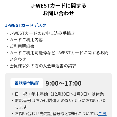
J-WESTカードに関する
ーした方が、本特典の対象となります。
お問い合わせ
ご利用特典について
J-WESTカードデスク
ご利用代金明細書に記載のご利用日を基準として、対象
期間のご利用金額を集計いたします。
・J-WESTカードのお申し込み手続き
ポイント付与までの間に、「『エクスプレス』⇔『ベー
・カードご利用内容
シック』の切替」、「『J-WESTカード』⇔『OSAKA
・ご利用明細書
STATION CITY J-WESTカード』のスイッチ」をご利用
・カードご利用可能枠などJ-WESTカードに関するお問
いただいた場合、原則切替前のご利用金額は対象外とな
い合わせ
ります。
・会員様以外の方の入会申込書の請求
ご利用対象期間のご利用金額の集計時までにご利用にな
られた店舗などからの売上がカード会社に届かなかった
場合は、対象期間中のご利用であっても対象となりませ
9:00～17:00
電話受付時間
んので、あらかじめご了承ください。
・日・祝・年末年始（12月30日～1月3日）は休業
対象期間中のご利用分のお支払方法について、ボーナス
・電話番号はおかけ間違えのないようにお願いいた
一括払いの場合、集計の対象外となります。
します
2回払いをご入会月から3ヶ月目でご利用の場合、2回目
・お問い合わせ先電話番号など詳細については
こち
のご請求分（ご利用額の半額）は集計の対象外となりま