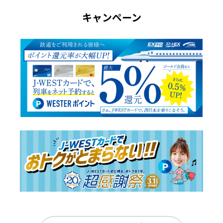
すでにJ-WESTカードの入会特典が付与されている場合
キャンペーン
は、J-WESTゴールドカードへ券種変更された際、ゴー
ルドカードの入会特典の付与対象にはなりません。
※J-WESTカードで入会特典が付与されていない場合は、
J-WESTゴールドカードの入会特典（4,000ポイント）を
付与いたします。
入会時にJ-WESTカードで入会特典（2,000ポイント）
が付与されており、その後J-WESTゴールドカードへ券
種変更された場合、入会特典を付与した券種で判定いた
します。
※この場合、J-WESTカード分の利用特典（3,000ポイン
ト）を付与いたします。
対象期間中の入会特典は、1つのWESTER IDにつき1回
のみとなります。
J-WESTゴールドカードへの券種変更は資料請求、お申
し込みから審査完了（入会）まで約3～4週間かかりま
す。
新規にJ-WESTカードをお申し込みのお客様は、J-