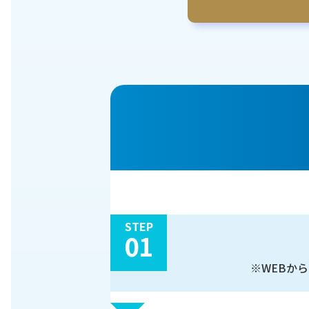
STEP
01
※WEBか