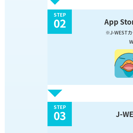
STEP
02
App S
※J-WEST
STEP
03
J-W