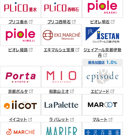
プリコ垂水
プリコ西明石
ピオレ明石
ピオレ姫路
エキマルシェ宝塚
ジェイアール京都伊勢
丹
1.0
優良加盟店
％
京都ポルタ
和歌山ミオ
エピソード
イイコット
ラ パレット
マルート