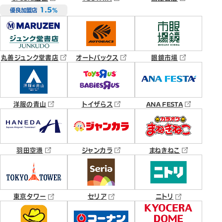
1.5
優良加盟店
％
丸善ジュンク堂書店
オートバックス
眼鏡市場
洋服の青山
トイザらス
ANA FESTA
羽田空港
ジャンカラ
まねきねこ
東京タワー
セリア
ニトリ