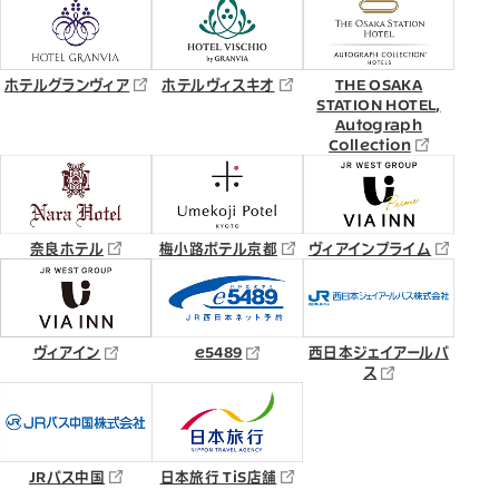
ホテルグランヴィア
ホテルヴィスキオ
THE OSAKA
STATION HOTEL,
Autograph
Collection
奈良ホテル
梅小路ポテル京都
ヴィアインプライム
ヴィアイン
e5489
西日本ジェイアールバ
ス
JRバス中国
日本旅行 TiS店舗