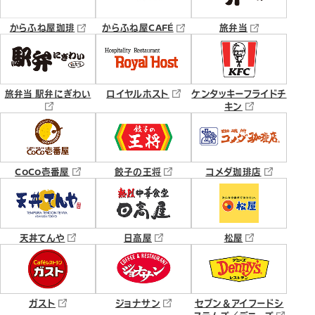
からふね屋珈琲
からふね屋CAFÉ
旅弁当
旅弁当 駅弁にぎわい
ロイヤルホスト
ケンタッキーフライドチ
キン
CoCo壱番屋
餃子の王将
コメダ珈琲店
天丼てんや
日高屋
松屋
ガスト
ジョナサン
セブン＆アイフードシ