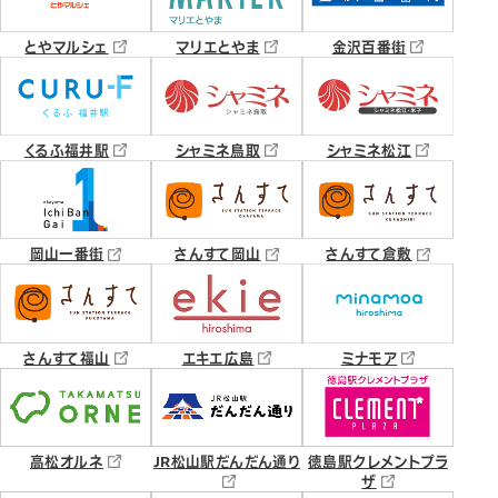
とやマルシェ
マリエとやま
金沢百番街
くるふ福井駅
シャミネ鳥取
シャミネ松江
岡山一番街
さんすて岡山
さんすて倉敷
さんすて福山
エキエ広島
ミナモア
高松オルネ
JR松山駅だんだん通り
徳島駅クレメントプラ
ザ