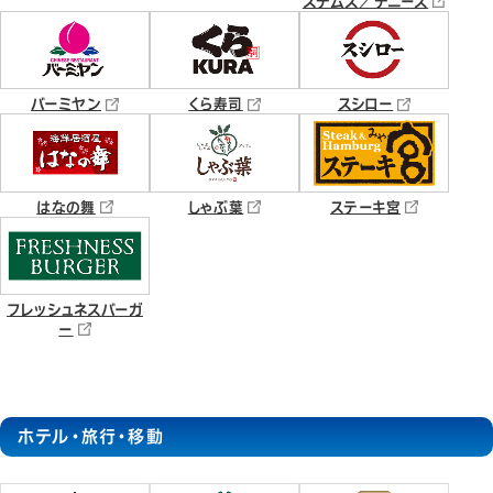
ステムズ／デニーズ
バーミヤン
くら寿司
スシロー
はなの舞
しゃぶ葉
ステーキ宮
フレッシュネスバーガ
ー
ホテル・旅行・移動