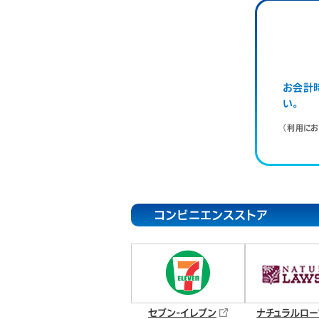
お会計時
い。
（利用に
コンビニエンスストア
セブン-イレブン
ナチュラルロー