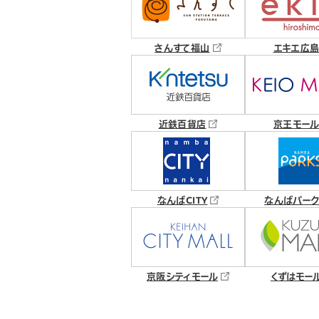
さんすて福山
エキエ広
近鉄百貨店
京王モール
なんばCITY
なんばパー
京阪シティモール
くずはモー