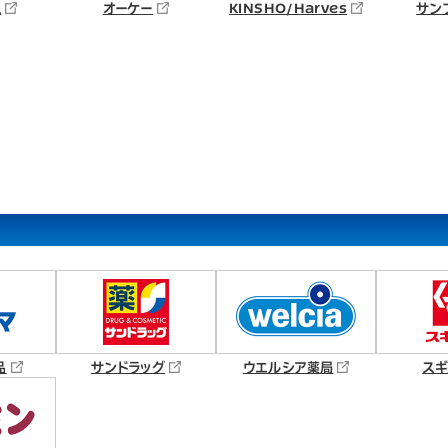
ス
オーケー
KINSHO/Harves
サン
品
サンドラッグ
ウエルシア薬局
スギ