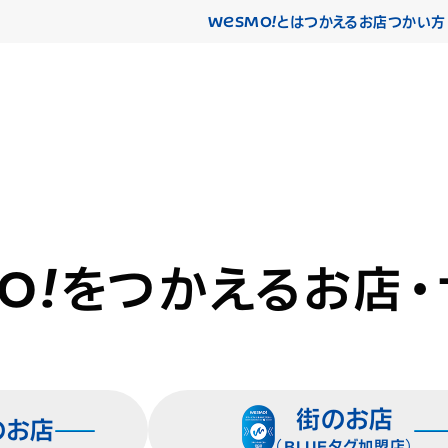
WESMO!
とは
つかえるお店
つかい方
O!
を
つかえるお店・
街のお店
のお店
（BLUEタグ加盟店）