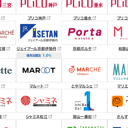
宮
プリコ神戸
プリコ垂水
プリコ
宝塚
ジェイアール京都伊勢丹
京都ポルタ
和歌
1.0
優良加盟店
％
ト
マルート
とやマルシェ
マリエ
取
シャミネ松江
岡山一番街
さんす