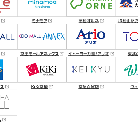
島
ミナモア
高松オルネ
JR松山駅
京王モールアネックス
イトーヨーカ堂/アリオ
東武
クス
KiKi京橋
京急百貨店
ウィ
ル