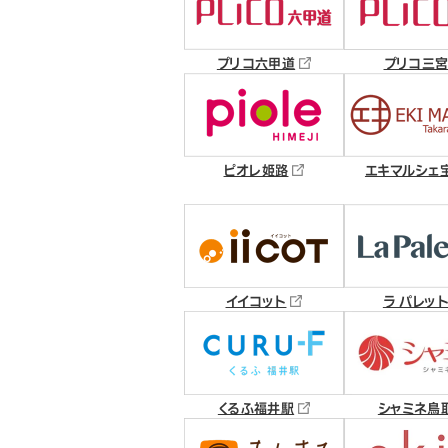
プリコ六甲道
プリコ三
ピオレ姫路
エキマルシェ
イイコット
ラ パレッ
くるふ福井駅
シャミネ鳥