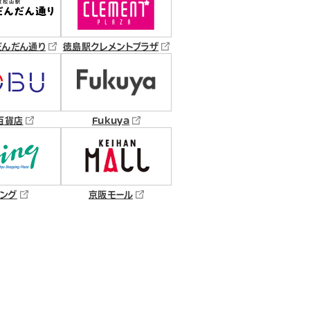
だんだん通り
徳島駅クレメントプラザ
百貨店
Fukuya
ング
京阪モール