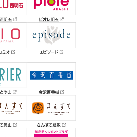
西明石
ピオレ明石
山ミオ
エピソード
とやま
金沢百番街
て岡山
さんすて倉敷