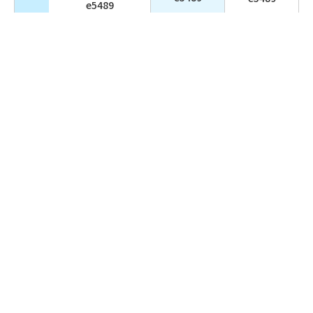
e5489
ポイントがつかえるサービス
WESTERポ
WESTERポ
イント利用
イント利用
WESTERポイント
商品
商品
利用商品
(e5489は除
(e5489は除
(e5489は除く)
く)
く)
ICOCAチャ
ICOCAチャ
ICOCAチャージ
ージ
ージ
詳しくはこち
詳しくはこ
ら