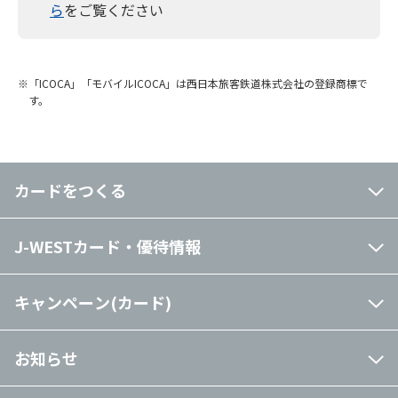
ら
をご覧ください
す。
ご利用金額の条件は全て税込の金額となります。
すでにJ-WESTカードをお持ちで2枚目以降のカードを
お申し込みの場合、対象期間中に新規でお申し込みいた
※「ICOCA」「モバイルICOCA」は西日本旅客鉄道株式会社の登録商標で
だいたカードのご利用を集計対象とし、すでにお持ちの
す。
J-WESTカードでのご利用金額は対象外となります。
ポイント進呈時期までにエントリーいただいた場合、エ
ントリー前のご利用分であってもご利用対象期間であれ
ば本特典の対象となります。
カードをつくる
本特典対象のJ-WESTカードの家族カードをお持ちの場
合は、家族会員様のご利用分を合算してご利用特典の対
J-WESTカード・優待情報
象といたします。
その他
キャンペーン(カード)
すべての特典を受け取るにはエントリーが必要です。
異なるWESTER IDを複数保持される場合、本特典へ正
お知らせ
常にエントリーできない場合がございます。
エントリー完了後は、画面に「エントリー完了」と表示