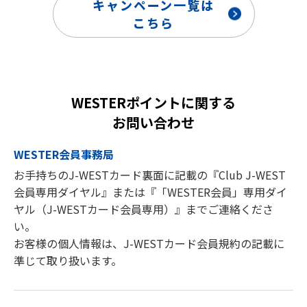
キャンペーン一覧は
WESTカードがお手元に届きましたらカードに記載され
こちら
ている12桁のWESTER IDで本特典へのエントリーをお
願いいたします。
機種変更等をされた際のWESTERアプリへのログイン
にご注意ください。
WESTERポイントに関する
J-WESTカードご入会の特典について
お問い合わせ
J-WESTカードの本会員様のみが入会特典の対象です。
（家族会員様は入会特典の対象外）
WESTER会員事務局
本特典の対象者は、お申し込み日ではなく、入会審査後
お手持ちのJ-WESTカード裏面に記載の『Club J-WEST
のご入会日で判定いたします。
会員専用ダイヤル』または『「WESTER会員」専用ダイ
ご入会日は、カードお届け時の台紙表面に記載の「入会
ヤル（J-WESTカード会員専用）』までご連絡くださ
年月日（JCBブランドの場合）」「ご入会日（Visa・
い。
Mastercard®ブランドの場合）」に印字されています。
なお、J-WESTゴールドカードに券種変更された場合、
お客様の個人情報は、J-WESTカード会員規約の記載に
対象期間内にWESTER会員サポートページへログイン
準じて取り扱います。
後のお客様情報に「J-WESTゴールドカード会員」と表
示されている方が対象です。
J-WESTカードに記載のWESTER IDで本特典にエントリ