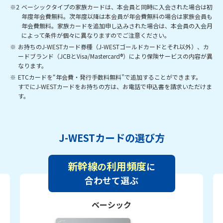
※2
ベーシックタイプの家族カードは、本会員と同時に入会された場合は初
年度年会費無料。次年度以降は本会員が年会費無料の場合は家族会員も
年会費無料。家族カードを追加申し込みされた場合は、本会員の入会月
によって条件が個々に異なりますのでご注意ください。
※
お持ちのJ-WESTカード券種（J-WESTゴールドカードとそれ以外）、カ
ードブランド（JCBとVisa/Mastercard®）により保険サービスの内容が異
なります。
※
ETCカードを“年会費・発行手数料無料”で追加することができます。
すでにJ-WESTカードをお持ちの方は、お電話で申込書を請求いただけま
す。
J-WESTカードの選び方
新幹線
利用頻度
の
に
合わせて選ぶ
ベーシック