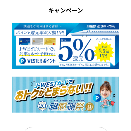
すでにJ-WESTカードの入会特典が付与されている場合
キャンペーン
は、J-WESTゴールドカードへ券種変更された際、ゴー
ルドカードの入会特典の付与対象にはなりません。
※J-WESTカードで入会特典が付与されていない場合は、
J-WESTゴールドカードの入会特典（4,000ポイント）を
付与いたします。
入会時にJ-WESTカードで入会特典（2,000ポイント）
が付与されており、その後J-WESTゴールドカードへ券
種変更された場合、入会特典を付与した券種で判定いた
します。
※この場合、J-WESTカード分の利用特典（3,000ポイン
ト）を付与いたします。
対象期間中の入会特典は、1つのWESTER IDにつき1回
のみとなります。
J-WESTゴールドカードへの券種変更は資料請求、お申
し込みから審査完了（入会）まで約3～4週間かかりま
す。
新規にJ-WESTカードをお申し込みのお客様は、J-