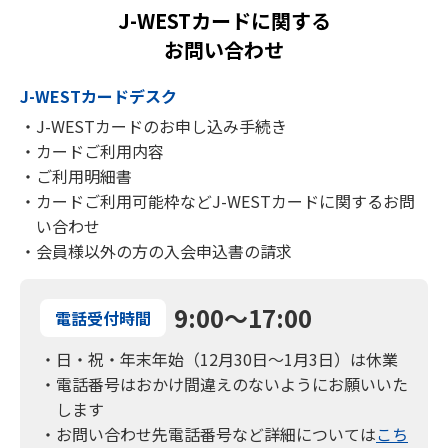
J-WESTカードに関する
ーした方が、本特典の対象となります。
お問い合わせ
ご利用特典について
J-WESTカードデスク
ご利用代金明細書に記載のご利用日を基準として、対象
期間のご利用金額を集計いたします。
・J-WESTカードのお申し込み手続き
ポイント付与までの間に、「『エクスプレス』⇔『ベー
・カードご利用内容
シック』の切替」、「『J-WESTカード』⇔『OSAKA
・ご利用明細書
STATION CITY J-WESTカード』のスイッチ」をご利用
・カードご利用可能枠などJ-WESTカードに関するお問
いただいた場合、原則切替前のご利用金額は対象外とな
い合わせ
ります。
・会員様以外の方の入会申込書の請求
ご利用対象期間のご利用金額の集計時までにご利用にな
られた店舗などからの売上がカード会社に届かなかった
場合は、対象期間中のご利用であっても対象となりませ
9:00～17:00
電話受付時間
んので、あらかじめご了承ください。
・日・祝・年末年始（12月30日～1月3日）は休業
対象期間中のご利用分のお支払方法について、ボーナス
・電話番号はおかけ間違えのないようにお願いいた
一括払いの場合、集計の対象外となります。
します
2回払いをご入会月から3ヶ月目でご利用の場合、2回目
・お問い合わせ先電話番号など詳細については
こち
のご請求分（ご利用額の半額）は集計の対象外となりま