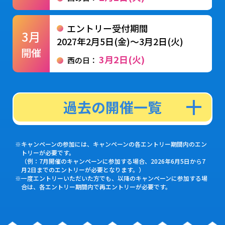
エントリー受付期間
3月
2027年2月5日(金)〜3月2日(火)
開催
3月2日(火)
西の日：
過去の開催一覧
エントリー受付期間
※キャンペーンの参加には、キャンペーンの各エントリー期間内のエン
6月
トリーが必要です。
2026年5月7日(木)～6月2日(火)
（例：7月開催のキャンペーンに参加する場合、2026年6月5日から7
開催
月2日までのエントリーが必要となります。）
6月2日(火)
西の日：
※一度エントリーいただいた方でも、以降のキャンペーンに参加する場
合は、各エントリー期間内で再エントリーが必要です。
エントリー受付期間
7月
2026年6月5日(金)～7月2日(木)