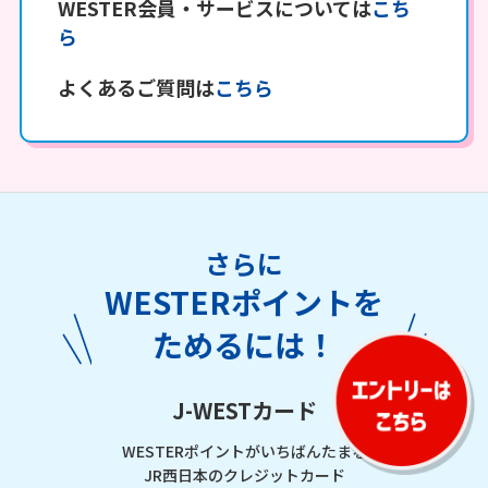
WESTER会員・サービスについては
こち
対象施設・サービス
EX）
ら
WESTERポイントがたまるサービスについて
詳しくは
こちら
をご覧ください。
新幹線・特急のご予約も
よくあるご質問は
こちら
※ご予約のきっぷを払いもどしされた場合はポ
宿泊・旅行も
イントの付与の対象外となります。
※本キャンペーンエントリー時にWESTERアプ
お買い物・お食事も
リまたはWESPOアプリ上でログインされてい
たWESTER IDのものに限ります。（WESTER
さらに
ID でログインせずに購入された場合、異なる
キャンペーンに関する注意事項
WESTERポイントを
WESTER IDで購入された場合は、ポイントの
付与の対象外となります。）
ためるには！
一部の対象サービスについて、下記のご利用が
J-WESTカード
対象となります。
・DISCOVER WEST mall：毎月2日を注文日と
WESTERポイントがいちばんたまる
する商品の購入
JR西日本のクレジットカード