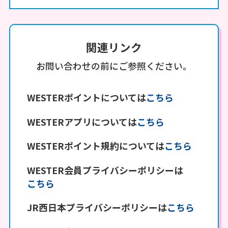
・本キャンペーンの対象サービスは、以下の通
りです。
①JR西日本グループが提供する、WESTERポイ
関連リンク
ントがたまるサービス
※「税込110円=1ポイント」たまる店舗・施
お問い合わせの前にご参照ください。
設やWEBサービスが対象です。（一部の「税
込220円＝1ポイント」たまる店舗・施設を含
WESTERポイントについては
こちら
む）
※対象店舗でのお会計時にWESTERまたは
WESTERアプリについては
こちら
WESPOアプリのバーコード（本キャンペーン
エントリー時にWESTERポータルまたは
WESTERポイント規約については
こちら
WESPOアプリ上でログインされていた
キャンペーン概要
WESTER会員プライバシーポリシーは
WESTER IDのものに限る）をご提示いただい
こちら
たご利用が対象です。
キャンペーン参加方法
JR西日本プライバシーポリシーは
こちら
②インターネット列車予約（JR西日本ネット予
約「e5489」、エクスプレス予約、スマート