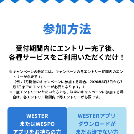
開催
7月2日(木)
西の日：
エントリー受付期間
8月
2026年7月5日(日)〜8月2日(日)
開催
8月2日(日)
西の日：
受付期間内にエントリー完了後、
各種サービスをご利用いただくだけ！
※キャンペーンの参加には、キャンペーンの各エントリー期間内のエン
トリーが必要です。
（例：7月開催のキャンペーンに参加する場合、2026年6月5日から7
月2日までのエントリーが必要となります。）
※一度エントリーいただいた方でも、以降のキャンペーンに参加する場
合は、各エントリー期間内で再エントリーが必要です。
WESTER
WESTERアプリ
またはWESPO
ダウンロードが
アプリをお持ちの方
まだお済でない方